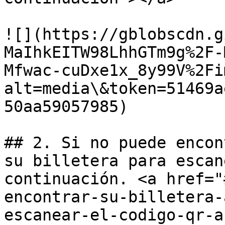
![](https://gblobscdn.g
MaIhkEITW98LhhGTm9g%2F-
Mfwac-cuDxe1x_8y99V%2Fi
alt=media\&token=51469a
50aa59057985)

## 2. Si no puede encon
su billetera para escan
continuación. <a href="
encontrar-su-billetera-
escanear-el-codigo-qr-a