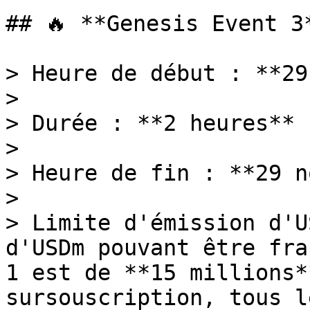
## 🔥 **Genesis Event 3*
> Heure de début : **29
>

> Durée : **2 heures**

>

> Heure de fin : **29 n
>

> Limite d'émission d'U
d'USDm pouvant être fra
1 est de **15 millions*
sursouscription, tous l