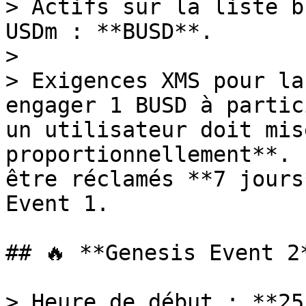
> Actifs sur la liste b
USDm : **BUSD**.

>

> Exigences XMS pour la
engager 1 BUSD à partic
un utilisateur doit mis
proportionnellement**. 
être réclamés **7 jours
Event 1.

## 🔥 **Genesis Event 2*
> Heure de début : **25