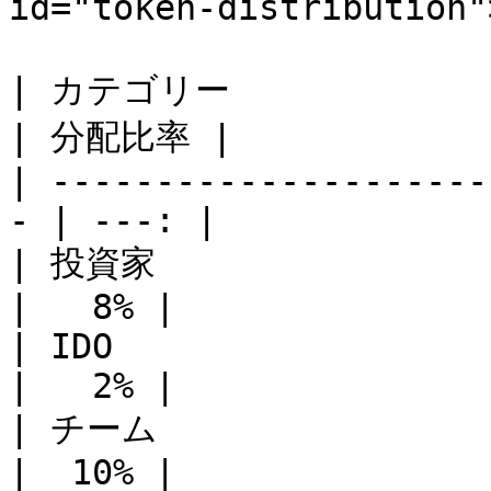
id="token-distribution"
| カテゴリー                                             
| 分配比率 |

| ---------------------
- | ---: |

| 投資家                                               
|   8% |

| IDO                                               
|   2% |

| チーム                                               
|  10% |
