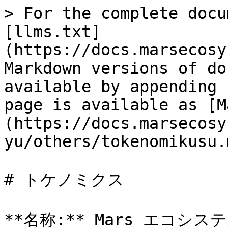
> For the complete docu
[llms.txt]
(https://docs.marsecosy
Markdown versions of do
available by appending 
page is available as [M
(https://docs.marsecosy
yu/others/tokenomikusu.m
# トケノミクス

**名称:** Mars エコシス