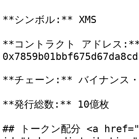
**シンボル:** XMS

**コントラクト アドレス:**
0x7859b01bbf675d67da8cd
**チェーン:** バイナンス・ス
**発行総数:** 10億枚

## トークン配分 <a href="#t