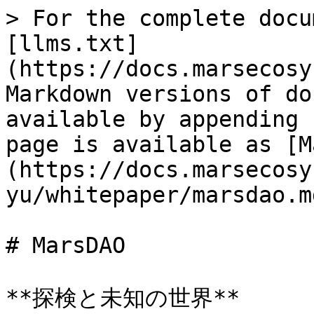
> For the complete docu
[llms.txt]
(https://docs.marsecosy
Markdown versions of do
available by appending 
page is available as [M
(https://docs.marsecosy
yu/whitepaper/marsdao.md
# MarsDAO

**探検と未知の世界**
