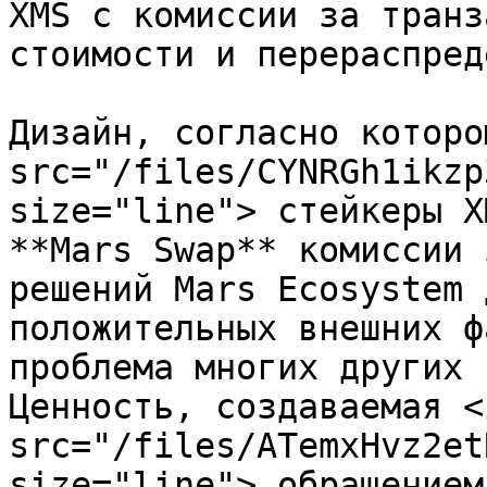
XMS с комиссии за транз
стоимости и перераспред
Дизайн, согласно которо
src="/files/CYNRGh1ikzp
size="line"> стейкеры X
**Mars Swap** комиссии 
решений Mars Ecosystem 
положительных внешних ф
проблема многих других 
Ценность, создаваемая <i
src="/files/ATemxHvz2et
size="line"> обращением