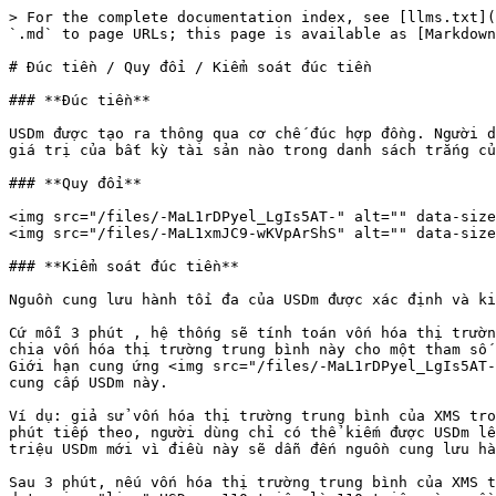
> For the complete documentation index, see [llms.txt](
`.md` to page URLs; this page is available as [Markdown
# Đúc tiền / Quy đổi / Kiểm soát đúc tiền

### **Đúc tiền**

USDm được tạo ra thông qua cơ chế đúc hợp đồng. Người d
giá trị của bất kỳ tài sản nào trong danh sách trắng củ
### **Quy đổi**

<img src="/files/-MaL1rDPyel_LgIs5AT-" alt="" data-size
<img src="/files/-MaL1xmJC9-wKVpArShS" alt="" data-size
### **Kiểm soát đúc tiền**

Nguồn cung lưu hành tối đa của USDm được xác định và ki
Cứ mỗi 3 phút , hệ thống sẽ tính toán vốn hóa thị trườn
chia vốn hóa thị trường trung bình này cho một tham số 
Giới hạn cung ứng <img src="/files/-MaL1rDPyel_LgIs5AT-
cung cấp USDm này.

Ví dụ: giả sử vốn hóa thị trường trung bình của XMS tro
phút tiếp theo, người dùng chỉ có thể kiếm được USDm lê
triệu USDm mới vì điều này sẽ dẫn đến nguồn cung lưu hà
Sau 3 phút, nếu vốn hóa thị trường trung bình của XMS t