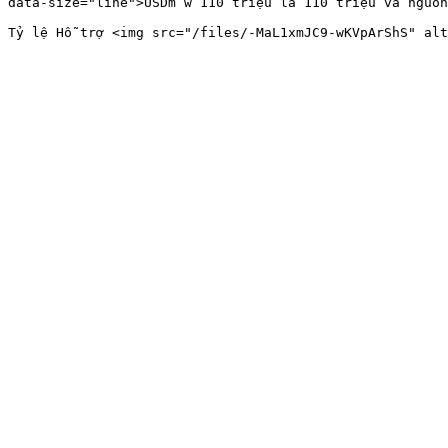
data-size="line">USDm w 110 triệu là 110 triệu và nguồn