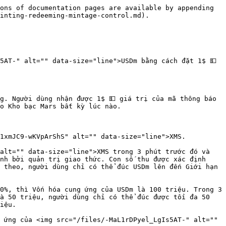
ons of documentation pages are available by appending 
inting-redeeming-mintage-control.md).

5AT-" alt="" data-size="line">USDm bằng cách đặt 1$ 💵 
g. Người dùng nhận được 1$ 💵 giá trị của mã thông báo 
o Kho bạc Mars bất kỳ lúc nào.

1xmJC9-wKVpArShS" alt="" data-size="line">XMS.

alt="" data-size="line">XMS trong 3 phút trước đó và 
nh bởi quản trị giao thức. Con số thu được xác định 
 theo, người dùng chỉ có thể đúc USDm lên đến Giới hạn 
0%, thì Vốn hóa cung ứng của USDm là 100 triệu. Trong 3 
à 50 triệu, người dùng chỉ có thể đúc được tối đa 50 
iệu.

 ứng của <img src="/files/-MaL1rDPyel_LgIs5AT-" alt="" 