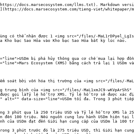
https://docs.marsecosystem.com/llms.txt). Markdown versi
](https://docs.marsecosystem.com/tieng-viet/whitepaper/m
ùng có thể nhận được 1 <img src="/files/-MaL1rDPyel_LgIs
a Kho bạc Sao Hỏa vào Kho bạc Sao Hỏa bất kỳ lúc nào.

="line">USDm bị phá hủy thông qua cơ chế mua lại hợp đồn
="line">Mars Ecosystem (XMS) bằng cách trả lại 1 USDm và
ểm soát bởi vốn hóa thị trường của <img src="/files/-MaL
g trung bình của <img src="/files/-MaL1xmJC9-wKVpArShS" 
được gọi làTỷ lệ hỗ trợ XMS. Tỷ lệ hỗ trợ sẽ được xác đị
" alt="" data-size="line">USDm tối đa. Trong 3 phút tiếp
ng 3 phút qua là 250 triệu USD và Tỷ lệ hỗ trợ XMS là 25
n đến 100 triệu. Nếu nguồn cung lưu hành USDm hiện tại l
nh của USDm đạt đến Giới hạn cung cấp của USDm là 100 tr
rong 3 phút trước đó là 275 triệu USD, thì Giới hạn cung