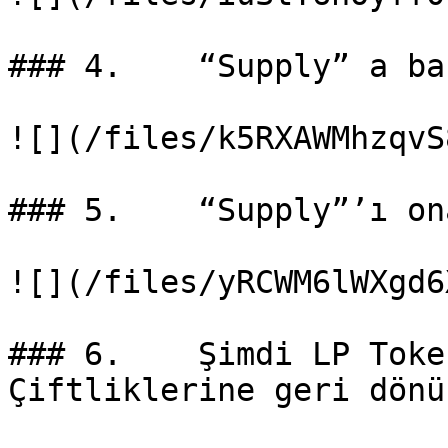
### 4.    “Supply” a bas
![](/files/k5RXAWMhzqvS
### 5.    “Supply”’ı on
![](/files/yRCWM6lWXgd6
### 6.    Şimdi LP Toke
Çiftliklerine geri dönün