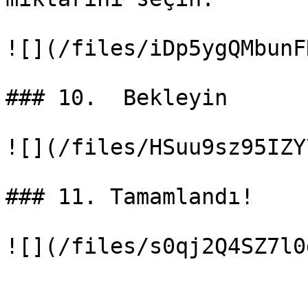
![](/files/iDp5ygQMbunF
### 10.  Bekleyin

![](/files/HSuu9sz95IZY
### 11. Tamamlandı!
