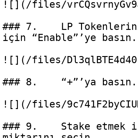
![](/files/vrCQsvrnyGv9
### 7.    LP Tokenlerin
için “Enable”’ye basın.

![](/files/Dl3qlBTE4d40
### 8.    “+”’ya basın.

![](/files/9c741F2byCIU
### 9.    Stake etmek i
miktarını seçin.
