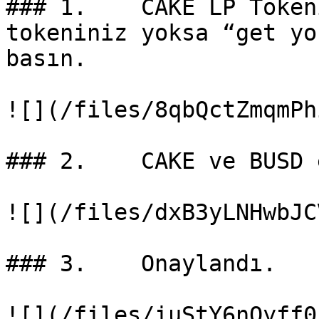
### 1.    CAKE LP Token
tokeniniz yoksa “get yo
basın.

![](/files/8qbQctZmqmPh
### 2.    CAKE ve BUSD 
![](/files/dxB3yLNHwbJC
### 3.    Onaylandı.

![](/files/iuStY6nOyff0