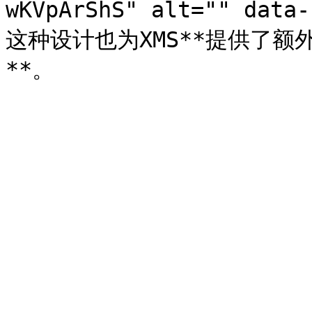
wKVpArShS" alt="" dat
这种设计也为XMS**提供了额