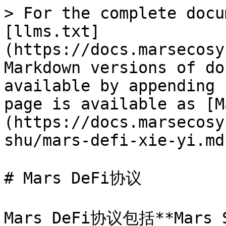
> For the complete docu
[llms.txt]
(https://docs.marsecosy
Markdown versions of do
available by appending 
page is available as [M
(https://docs.marsecosy
shu/mars-defi-xie-yi.md)
# Mars DeFi协议

Mars DeFi协议包括**Mars S